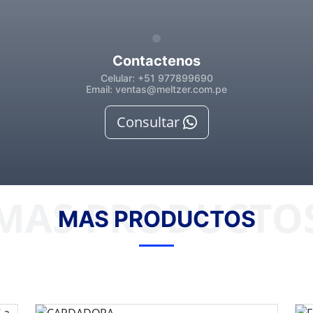
Contactenos
Celular: +51 977899690
Email: ventas@meltzer.com.pe
Consultar
MAS PRODUCTO
MAS PRODUCTOS