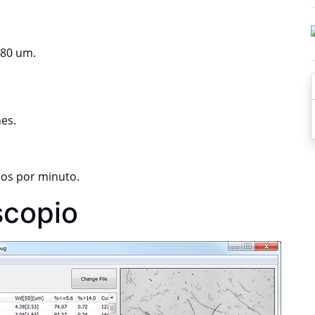
 80 um.
es.
dos por minuto.
scopio