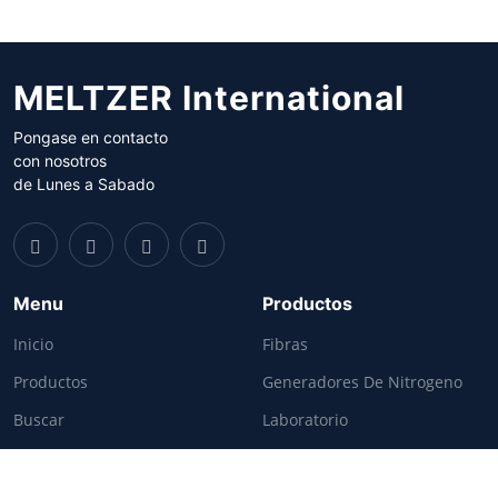
MELTZER International
Pongase en contacto
con nosotros
de Lunes a Sabado
Menu
Productos
Inicio
Fibras
Productos
Generadores De Nitrogeno
Buscar
Laboratorio
Contacto
Medición De Calidad
Información
Texturometro