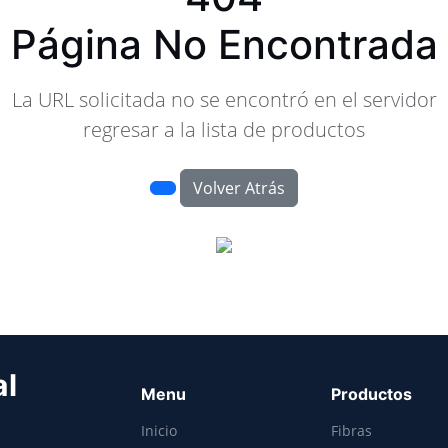
Página No Encontrada
La URL solicitada no se encontró en el servidor
regresar a la lista de productos
Volver Atrás
al
Menu
Productos
Inicio
Fibras