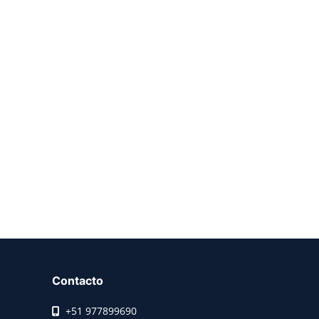
Contacto
+51 977899690