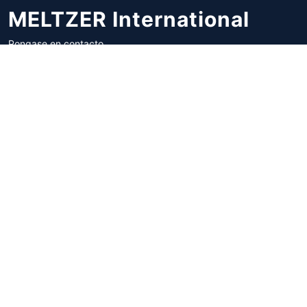
MELTZER International
Pongase en contacto
con nosotros
de Lunes a Sabado
Menu
Productos
Inicio
Fibras
Productos
Generadores De Nitrogeno
Buscar
Laboratorio
Contacto
Medición De Calidad
Información
Texturometro
Privacidad